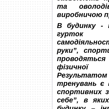
та оволод
виробничою п
В будинку - 
гурток
самодіяльнос
руки”, спорт
проводять
фізичної 
Результато
тренувань є 
спортивних з
себе”, в яки
будинку – ін