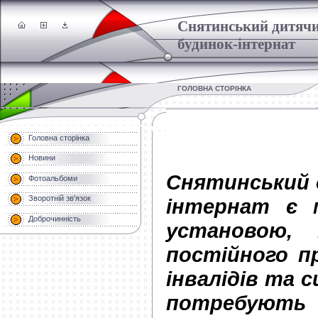
Снятинський дитяч
будинок-інтернат
ГОЛОВНА СТОРІНКА
Головна сторінка
Новини
Снятинський 
Фотоальбоми
Зворотній зв'язок
інтернат є м
Доброчинність
установою, 
постійного п
інвалідів та си
потребуют