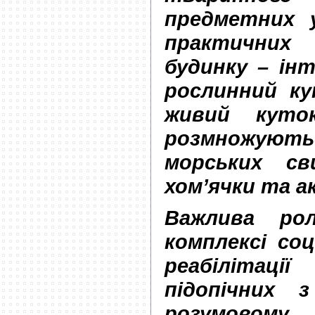
предметних у
практични
будинку – ін
рослинний ку
живий куто
розмножуються
морських св
хом’ячки та а
Важлива ро
комплексі со
реабілітац
підопічних 
розумовом