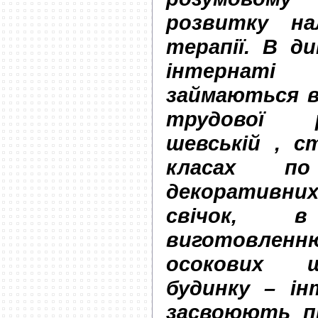
розвитку на
терапії. В д
інтернат
займаються в
трудової р
шевській , с
класах по
декоративн
свічок, 
виготовленню
осокових щ
будинку – і
засвоюють пр