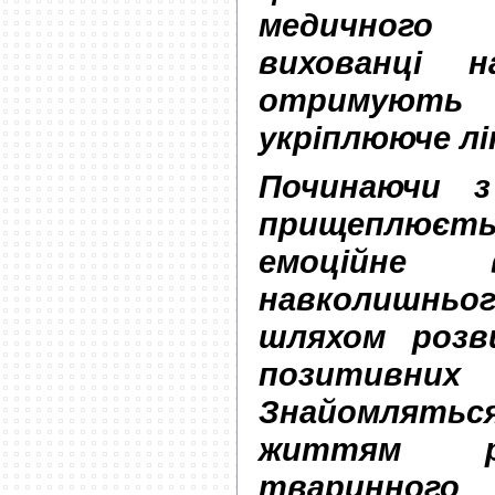
медичного 
вихованці 
отримуют
укріплююче лі
Починаючи з
прищеплюєт
емоційне 
навколишнь
шляхом розв
позитив
Знайомлять
життям р
тваринно