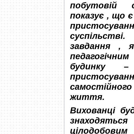
побутовій о
показує , що 
пристосуван
суспільств
завдання , 
педагогіч
будинку –
пристосув
самостійно
життя.
Вихованці бу
знаходятьс
цілодобо