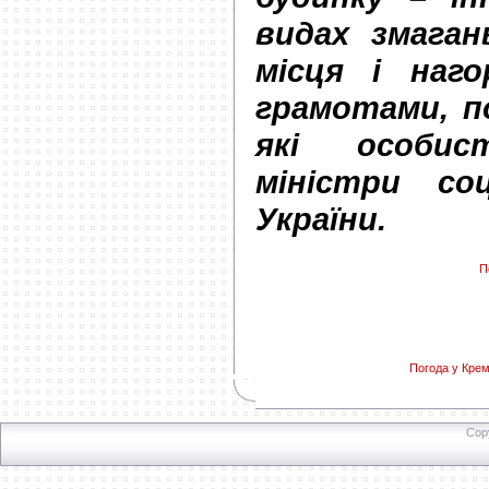
видах змаган
місця і наго
грамотами, п
які особи
міністри соц
України.
П
Погода у Крем
Cop